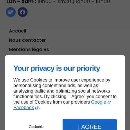
Lun - Sam :
10h00 - 12h30 | 14h00 - 18h00
Accueil
Nous contacter
Mentions légales
Plan du site
Your privacy is our priority
We use Cookies to improve user experience by
Haut de page
personalising content and ads, as well as
analyzing traffic and optimizing social networks
functionalities. By clicking "I Agree" you consent to
the use of Cookies from our providers
Google
Facebook
.
I AGREE
Customize