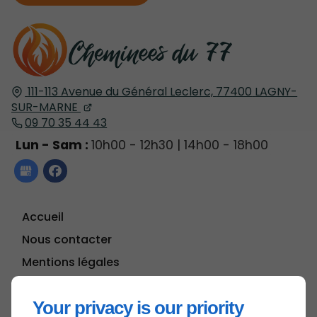
111-113 Avenue du Général Leclerc,
77400
LAGNY-
SUR-MARNE
09 70 35 44 43
Lun - Sam :
10h00 - 12h30 | 14h00 - 18h00
Accueil
Nous contacter
Mentions légales
Plan du site
Your privacy is our priority