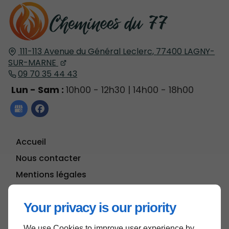
111-113 Avenue du Général Leclerc,
77400
LAGNY-
SUR-MARNE
09 70 35 44 43
Lun - Sam :
10h00 - 12h30 | 14h00 - 18h00
Accueil
Nous contacter
Mentions légales
Plan du site
Your privacy is our priority
We use Cookies to improve user experience by