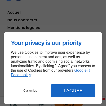
Accueil
Nous contacter
Mentions légales
Plan du site
Your privacy is our priority
We use Cookies to improve user experience by
Haut de page
personalising content and ads, as well as
analyzing traffic and optimizing social networks
functionalities. By clicking "I Agree" you consent to
the use of Cookies from our providers
Google
Facebook
.
I AGREE
Customize
Menu
Infos
Contact