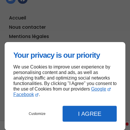
Accueil
Nous contacter
Mentions légales
Plan du site
Your privacy is our priority
We use Cookies to improve user experience by
Haut de page
personalising content and ads, as well as
analyzing traffic and optimizing social networks
functionalities. By clicking "I Agree" you consent to
the use of Cookies from our providers
Google
Facebook
.
I AGREE
Customize