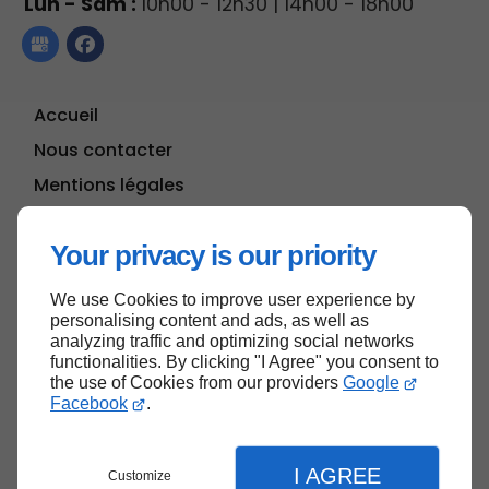
Lun - Sam :
10h00 - 12h30 | 14h00 - 18h00
Accueil
Nous contacter
Mentions légales
Plan du site
Your privacy is our priority
We use Cookies to improve user experience by
Haut de page
personalising content and ads, as well as
analyzing traffic and optimizing social networks
functionalities. By clicking "I Agree" you consent to
the use of Cookies from our providers
Google
Facebook
.
I AGREE
Customize